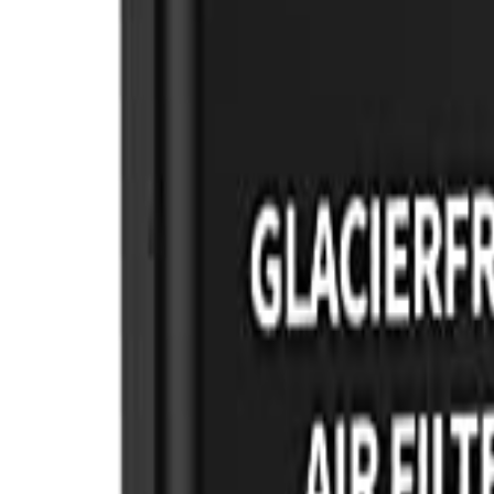
🇺🇸
EN