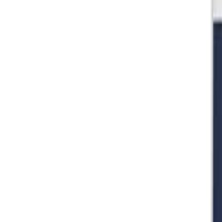
🇺🇸
EN