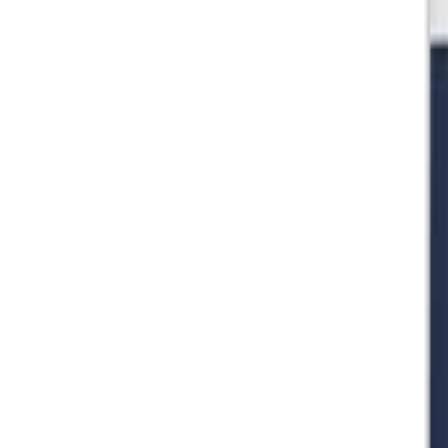
🇺🇸
EN