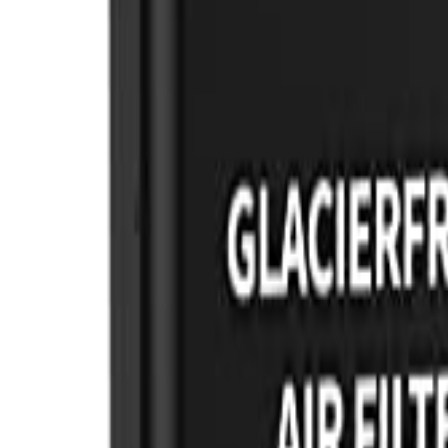
🇺🇸
EN