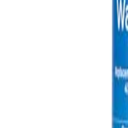
🇺🇸
EN