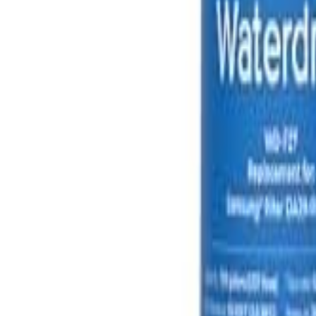
🇺🇸
EN