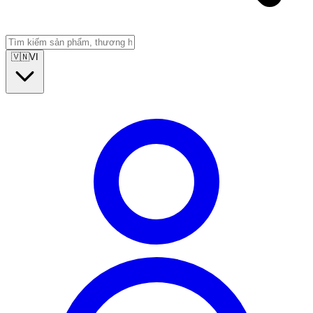
🇻🇳
VI