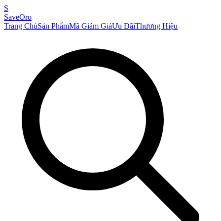
S
SaveOro
Trang Chủ
Sản Phẩm
Mã Giảm Giá
Ưu Đãi
Thương Hiệu