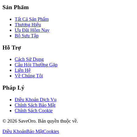
Sản Phẩm
Tất Cả Sản Phẩm
Thương Hiệu
Ưu Đãi Hôm Nay
Bộ Sưu Tập
Hỗ Trợ
Cách Sử Dụng
Câu Hỏi Thường Gặp
Liên Hệ
Về Chúng Tôi
Pháp Lý
Điều Khoản Dịch Vụ
Chính Sách Bảo Mật
Chính Sách Cookie
©
2026
SaveOro.
Bản quyền thuộc về
.
Điều Khoản
Bảo Mật
Cookies