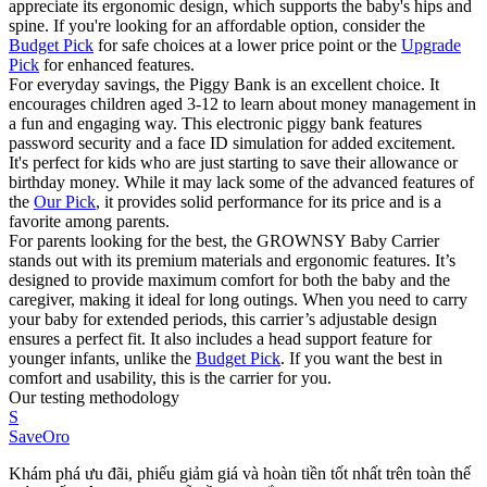
appreciate its ergonomic design, which supports the baby's hips and
spine. If you're looking for an affordable option, consider the
Budget Pick
for safe choices at a lower price point or the
Upgrade
Pick
for enhanced features.
For everyday savings, the Piggy Bank is an excellent choice. It
encourages children aged 3-12 to learn about money management in
a fun and engaging way. This electronic piggy bank features
password security and a face ID simulation for added excitement.
It's perfect for kids who are just starting to save their allowance or
birthday money. While it may lack some of the advanced features of
the
Our Pick
, it provides solid performance for its price and is a
favorite among parents.
For parents looking for the best, the GROWNSY Baby Carrier
stands out with its premium materials and ergonomic features. It’s
designed to provide maximum comfort for both the baby and the
caregiver, making it ideal for long outings. When you need to carry
your baby for extended periods, this carrier’s adjustable design
ensures a perfect fit. It also includes a head support feature for
younger infants, unlike the
Budget Pick
. If you want the best in
comfort and usability, this is the carrier for you.
Our testing methodology
S
SaveOro
Khám phá ưu đãi, phiếu giảm giá và hoàn tiền tốt nhất trên toàn thế