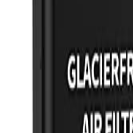
🇻🇳
VI