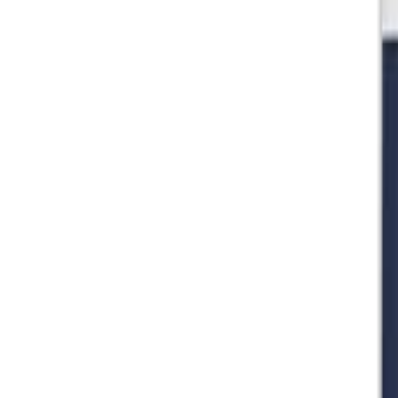
🇻🇳
VI