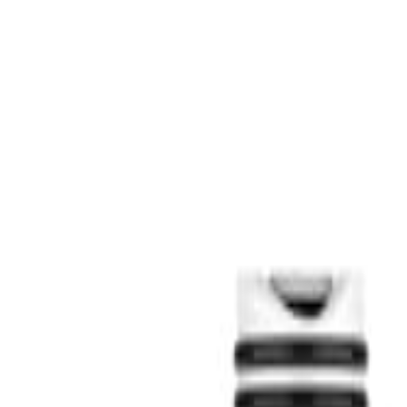
S
SaveOro
Trang Chủ
Sản Phẩm
Mã Giảm Giá
Ưu Đãi
Thương Hiệu