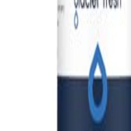
🇻🇳
VI