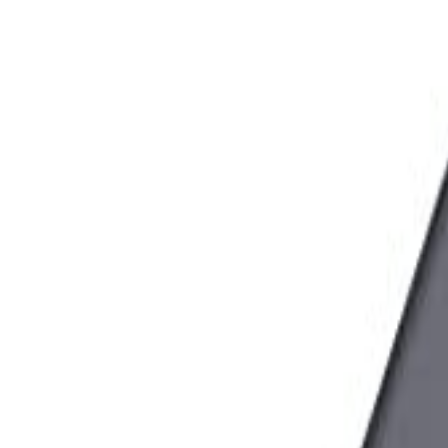
🇻🇳
VI