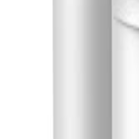
🇻🇳
VI