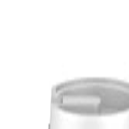
S
SaveOro
Trang Chủ
Sản Phẩm
Mã Giảm Giá
Ưu Đãi
Thương Hiệu