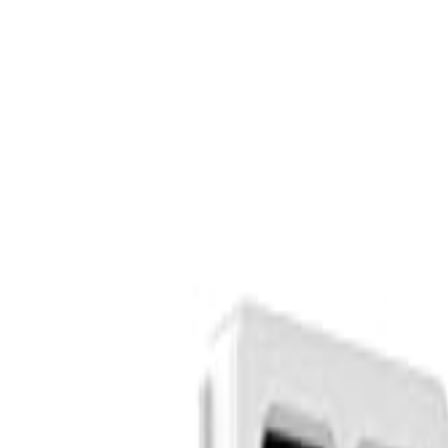
S
SaveOro
Trang Chủ
Sản Phẩm
Mã Giảm Giá
Ưu Đãi
Thương Hiệu