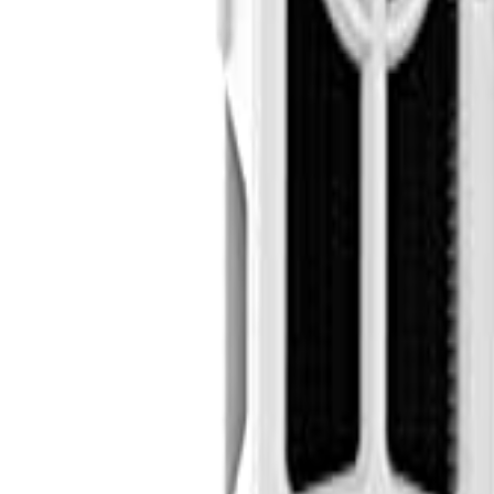
🇻🇳
VI