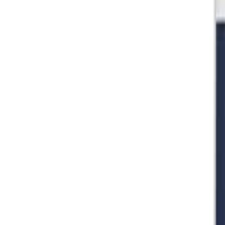
🇻🇳
VI