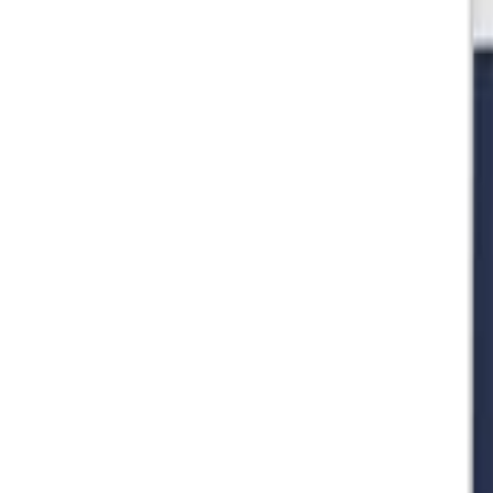
🇻🇳
VI