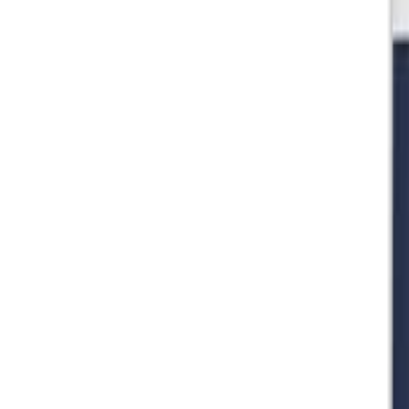
🇻🇳
VI