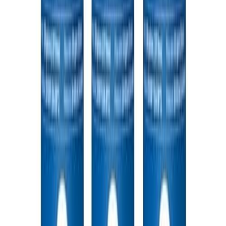
Thông Tin Sản Phẩm
Danh Mục
Clothing, Shoes & Jewelry > Oxfords
ASIN
B0G39MK93D
Nền Tảng
🛒 Amazon
Khu Vực
Hoa Kỳ