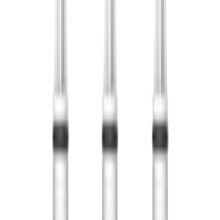
🇻🇳
VI