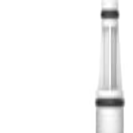
S
SaveOro
Trang Chủ
Sản Phẩm
Mã Giảm Giá
Ưu Đãi
Thương Hiệu