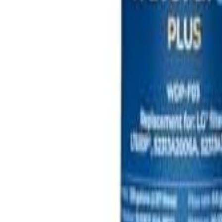
🇻🇳
VI