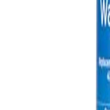
🇻🇳
VI