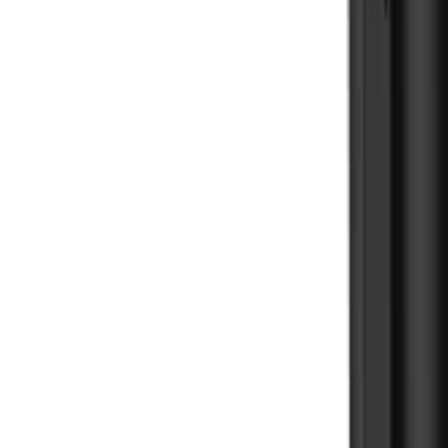
🇻🇳
VI