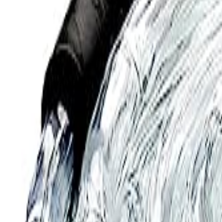
🇻🇳
VI