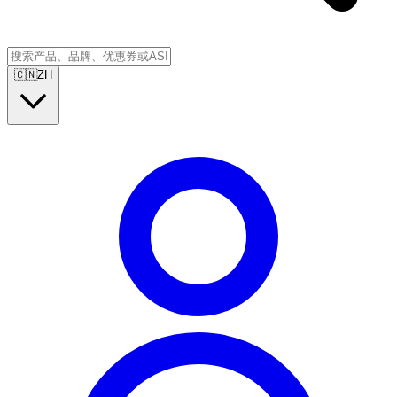
🇨🇳
ZH