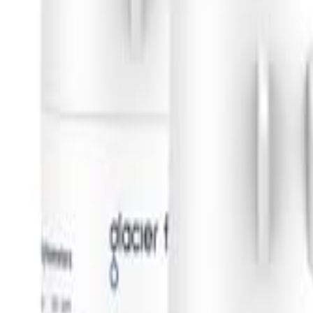
🇨🇳
ZH