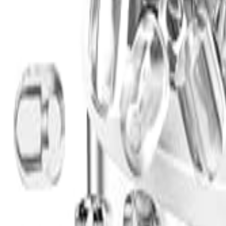
🇨🇳
ZH