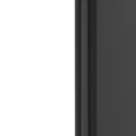
🇨🇳
ZH