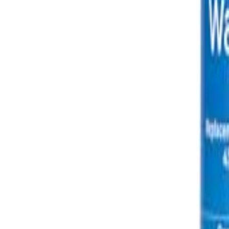
🇨🇳
ZH