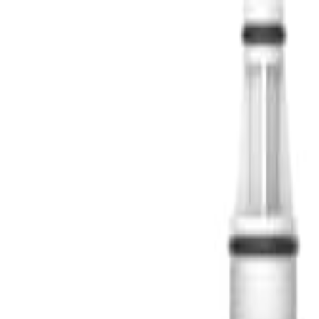
S
SaveOro
Home
Mga Produkto
Mga Coupon
Mga Deal
Mga Brand