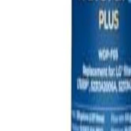
🇵🇭
FIL