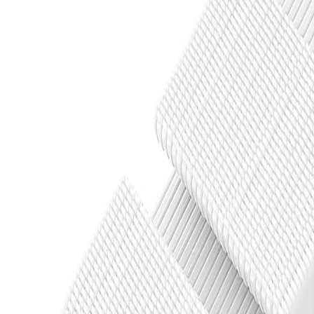
🇵🇭
FIL