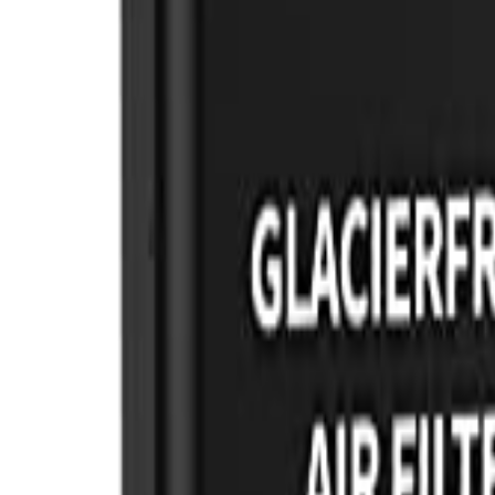
🇵🇭
FIL