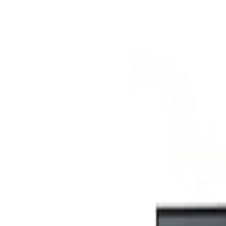
S
SaveOro
Home
Mga Produkto
Mga Coupon
Mga Deal
Mga Brand