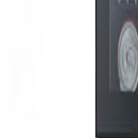
🇵🇭
FIL