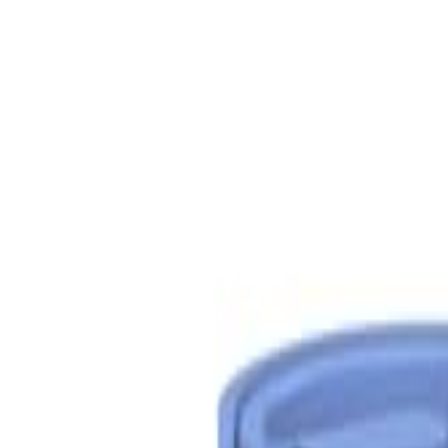
S
SaveOro
Home
Mga Produkto
Mga Coupon
Mga Deal
Mga Brand