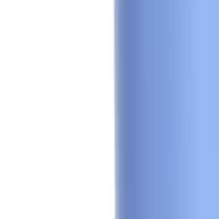
🇵🇭
FIL