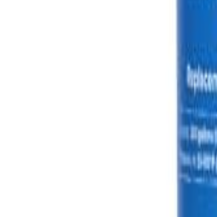
🇵🇭
FIL