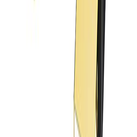
IVANKY 8K Mini DisplayPort to DisplayPort 1.4
Cable 10ft, 8K@60Hz 4K@240Hz 32.4Gbps Bi-
Directional Mini DP to DP Cord Dynamic HDR10+,
HDCP 2.3, DSC 1.2a, for Thunderbolt 2/1 MacBook
GSync Fr
⭐
4.7
(
4,970
)
$15.99
$18.99
Tingnan ang Deal
S
SaveOro
Tuklasin ang pinakamahusay na mga deal, kupon, at cashback sa
buong mundo. Makatipid ng higit pa sa bawat pagbili.