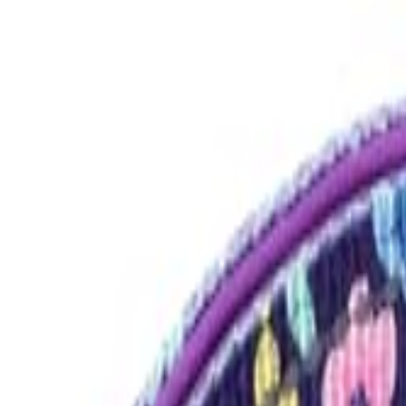
S
SaveOro
Home
Mga Produkto
Mga Coupon
Mga Deal
Mga Brand