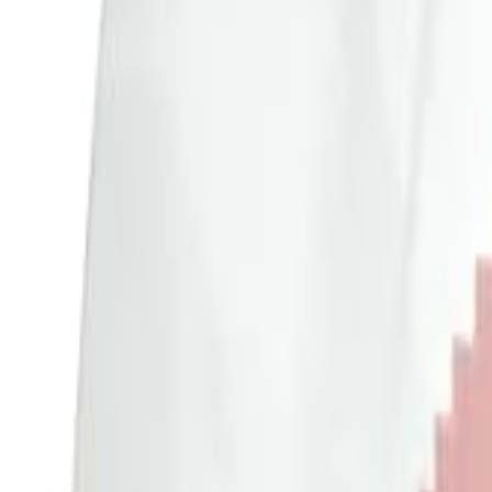
🇺🇸
EN