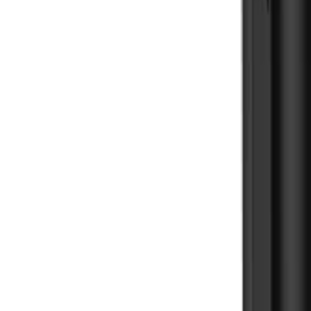
🇺🇸
EN