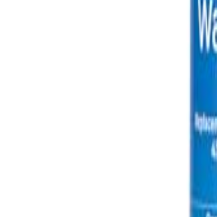
🇺🇸
EN