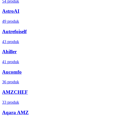
54 produk
AstroAI
49 produk
Autrefoiself
43 produk
Ahiller
41 produk
Aucomfo
36 produk
AMZCHEF
33 produk
Aqara AMZ