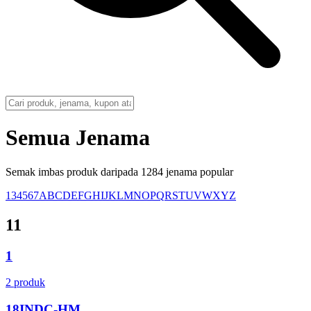
Semua Jenama
Semak imbas produk daripada 1284 jenama popular
1
3
4
5
6
7
A
B
C
D
E
F
G
H
I
J
K
L
M
N
O
P
Q
R
S
T
U
V
W
X
Y
Z
1
1
1
2 produk
18INDC-HM