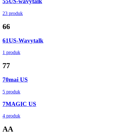
55US-wavytalk
23 produk
6
6
61US-Wavytalk
1 produk
7
7
70mai US
5 produk
7MAGIC US
4 produk
A
A