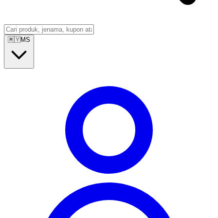
🇲🇾
MS