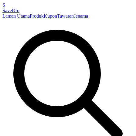
S
SaveOro
Laman Utama
Produk
Kupon
Tawaran
Jenama