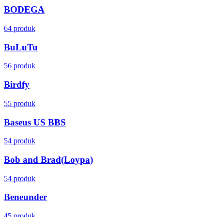
BODEGA
64 produk
BuLuTu
56 produk
Birdfy
55 produk
Baseus US BBS
54 produk
Bob and Brad(Loypa)
54 produk
Beneunder
45 produk