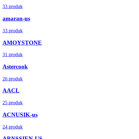
33 produk
amaran-us
33 produk
AMOYSTONE
31 produk
Astercook
26 produk
AACL
25 produk
ACNUSIK-us
24 produk
ARNSSIEN-US