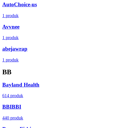
AutoChoice-us
1 produk
Avvnee
1 produk
abejawrap
1 produk
B
B
Bayland Health
614 produk
BBIBBI
440 produk