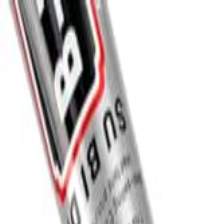
S
SaveOro
Laman Utama
Produk
Kupon
Tawaran
Jenama