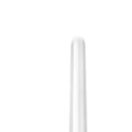
🇲🇾
MS