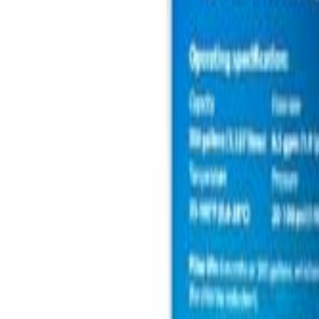
🇲🇾
MS