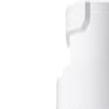
S
SaveOro
Laman Utama
Produk
Kupon
Tawaran
Jenama