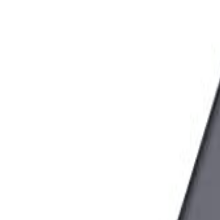
🇲🇾
MS