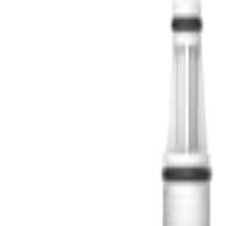
S
SaveOro
Laman Utama
Produk
Kupon
Tawaran
Jenama