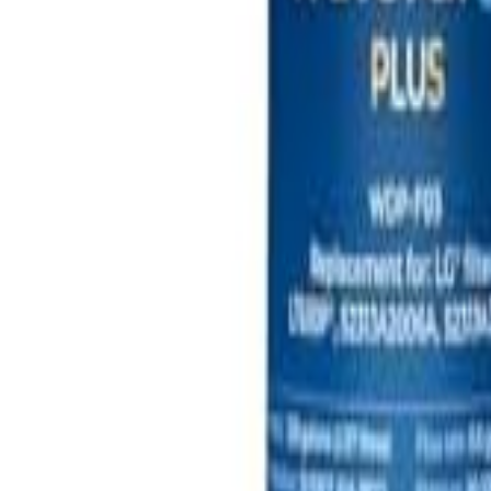
🇲🇾
MS