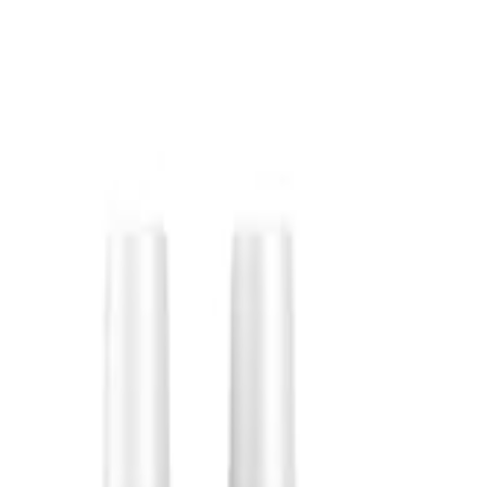
S
SaveOro
Laman Utama
Produk
Kupon
Tawaran
Jenama