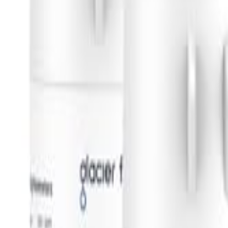
🇲🇾
MS