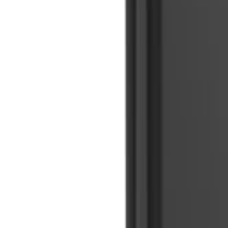
🇲🇾
MS