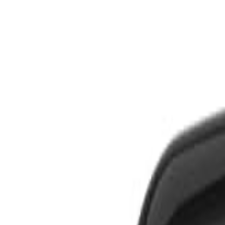
S
SaveOro
Laman Utama
Produk
Kupon
Tawaran
Jenama