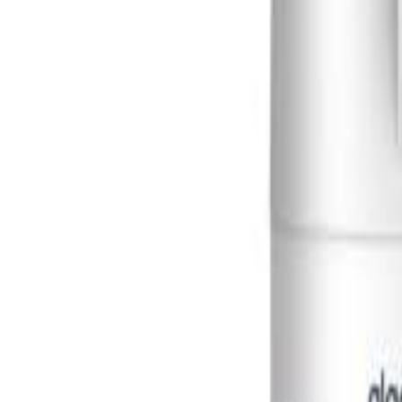
🇲🇾
MS