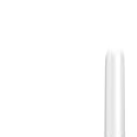
S
SaveOro
Laman Utama
Produk
Kupon
Tawaran
Jenama